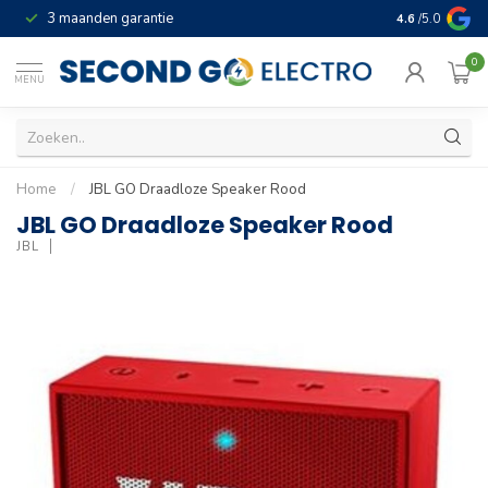
3 maanden garantie
Geld terug gar
4.6
/5.0
0
MENU
Home
/
JBL GO Draadloze Speaker Rood
JBL GO Draadloze Speaker Rood
JBL