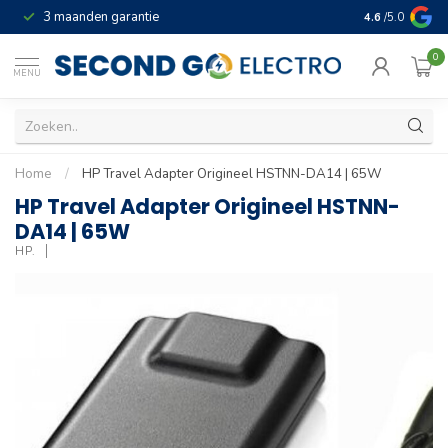
3 maanden garantie
Geld terug gar
4.6
/5.0
0
MENU
Home
/
HP Travel Adapter Origineel HSTNN-DA14 | 65W
HP Travel Adapter Origineel HSTNN-
DA14 | 65W
HP.