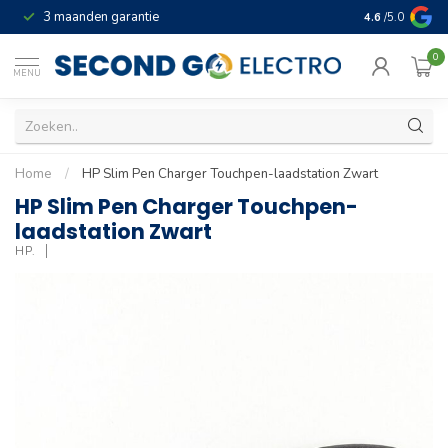
3 maanden garantie
Geld terug gar
4.6
/5.0
0
MENU
Home
/
HP Slim Pen Charger Touchpen-laadstation Zwart
HP Slim Pen Charger Touchpen-
laadstation Zwart
HP.