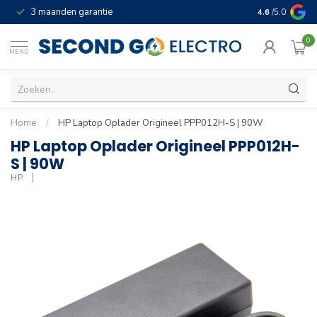
3 maanden garantie
Geld terug gar
4.6
/5.0
0
MENU
Home
/
HP Laptop Oplader Origineel PPP012H-S | 90W
HP Laptop Oplader Origineel PPP012H-
S | 90W
HP.