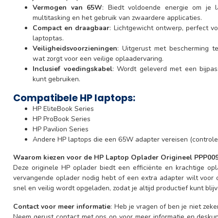
Vermogen van 65W
: Biedt voldoende energie om je la
multitasking en het gebruik van zwaardere applicaties.
Compact en draagbaar
: Lichtgewicht ontwerp, perfect 
laptoptas.
Veiligheidsvoorzieningen
: Uitgerust met bescherming teg
wat zorgt voor een veilige oplaadervaring.
Inclusief voedingskabel
: Wordt geleverd met een bijpas
kunt gebruiken.
Compatibele HP laptops:
HP EliteBook Series
HP ProBook Series
HP Pavilion Series
Andere HP laptops die een 65W adapter vereisen (controleer
Waarom kiezen voor de HP Laptop Oplader Origineel PPP00
Deze originele HP oplader biedt een efficiënte en krachtige op
vervangende oplader nodig hebt of een extra adapter wilt voor 
snel en veilig wordt opgeladen, zodat je altijd productief kunt blijv
Contact voor meer informatie
: Heb je vragen of ben je niet zek
Neem gerust contact met ons op voor meer informatie en deskund