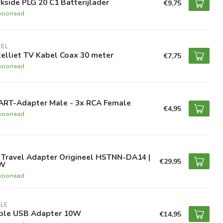
kside PLG 20 C1 Batterijlader
€9,75
voorraad
VEL
elliet TV Kabel Coax 30 meter
€7,75
voorraad
ART-Adapter Male - 3x RCA Female
€4,95
voorraad
 Travel Adapter Origineel HSTNN-DA14 |
€29,95
W
voorraad
LE
ple USB Adapter 10W
€14,95