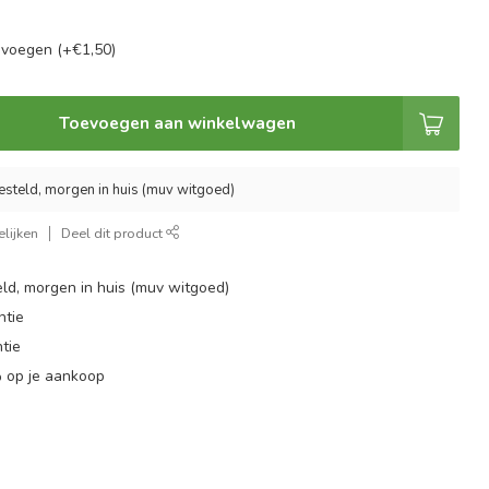
evoegen (+€1,50)
Toevoegen aan winkelwagen
esteld, morgen in huis (muv witgoed)
lijken
Deel dit product
ld, morgen in huis (muv witgoed)
ntie
tie
 op je aankoop