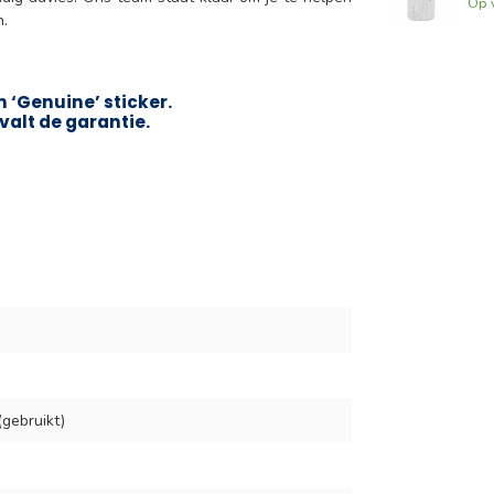
Op 
n.
 ‘Genuine’ sticker.
valt de garantie.
gebruikt)