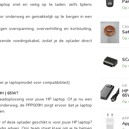
Par
ptop snel en veilig op te laden, zelfs tijdens
Op 
voor onderweg en gemakkelijk op te bergen in een
CA
en overspanning, oververhitting en kortsluiting,
Sat
Op 
sende voedingskabel, zodat je de oplader direct
SC
Op 
 je laptopmodel voor compatibiliteit)
HP.
HP
9H | 65W?
65
laadoplossing voor jouw HP laptop. Of je nu een
Op 
onderweg, de PPP009H zorgt ervoor dat je laptop
en.
APP
er of deze oplader geschikt is voor jouw HP laptop?
Ap
ig advies. Ons team staat klaar om je te helpen