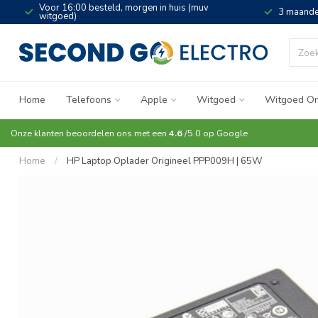
Voor 16:00 besteld, morgen in huis (muv
3 maande
witgoed)
Home
Telefoons
Apple
Witgoed
Witgoed On
Onze klanten beoordelen ons met een
4.6
/5.0 op
Google
Home
/
HP Laptop Oplader Origineel PPP009H | 65W