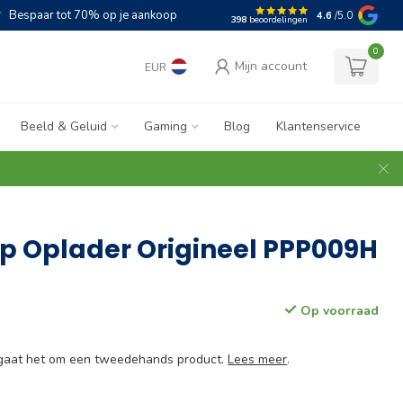
Bespaar tot 70% op je aankoop
4.6
/5.0
398
beoordelingen
0
Mijn account
EUR
Beeld & Geluid
Gaming
Blog
Klantenservice
p Oplader Origineel PPP009H
Op voorraad
e gaat het om een tweedehands product.
Lees meer
.