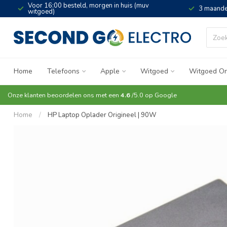
Voor 16:00 besteld, morgen in huis (muv
3 maande
witgoed)
Home
Telefoons
Apple
Witgoed
Witgoed On
Onze klanten beoordelen ons met een
4.6
/5.0 op
Google
Home
/
HP Laptop Oplader Origineel | 90W