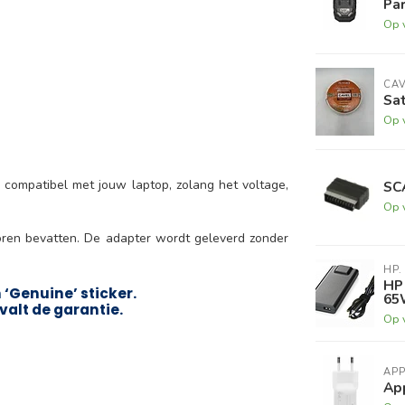
Par
Op 
CA
Sat
Op 
 compatibel met jouw laptop, zolang het voltage,
SC
Op 
oren bevatten. De adapter wordt geleverd zonder
HP.
HP
‘Genuine’ sticker.
65
valt de garantie.
Op 
APP
Ap