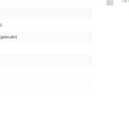
Op 
6
gebruikt)