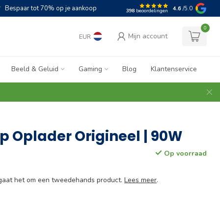
Bespaar tot 70% op je aankoop
4.6
/5.0
398
beoordelingen
0
Mijn account
EUR
Beeld & Geluid
Gaming
Blog
Klantenservice
p Oplader Origineel | 90W
Op voorraad
e gaat het om een tweedehands product.
Lees meer
.