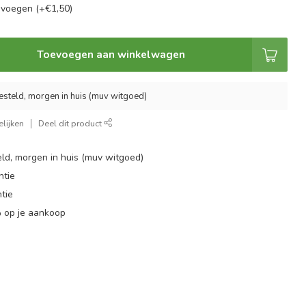
evoegen (+€1,50)
Toevoegen aan winkelwagen
esteld, morgen in huis (muv witgoed)
lijken
Deel dit product
ld, morgen in huis (muv witgoed)
ntie
tie
 op je aankoop