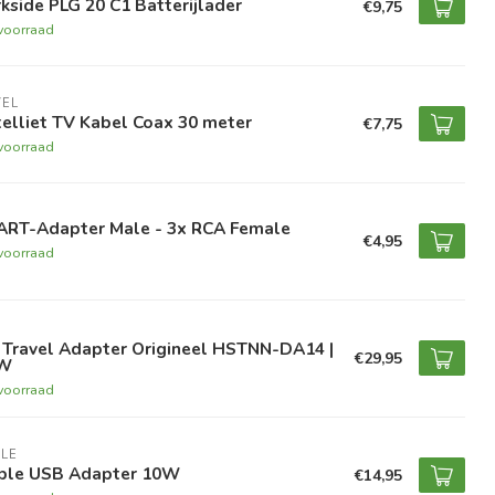
kside PLG 20 C1 Batterijlader
€9,75
voorraad
VEL
elliet TV Kabel Coax 30 meter
€7,75
voorraad
ART-Adapter Male - 3x RCA Female
€4,95
voorraad
 Travel Adapter Origineel HSTNN-DA14 |
€29,95
W
voorraad
LE
ple USB Adapter 10W
€14,95