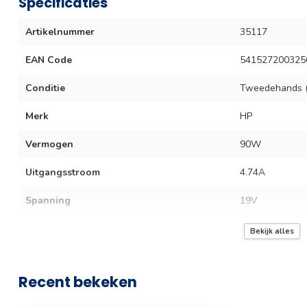
Specificaties
Artikelnummer
35117
EAN Code
541527200325
Conditie
Tweedehands (
Merk
HP
Vermogen
90W
Uitgangsstroom
4.74A
Spanning
19V
Plugmaat
7.4 x 5.0 mm
Bekijk alles
Snelladen
Recent bekeken
Lengte
150cm