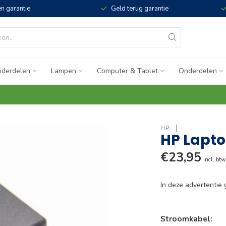
n garantie
Geld terug garantie
derdelen
Lampen
Computer & Tablet
Onderdelen
HP.
HP Lapto
€23,95
Incl. btw
In deze advertenti
Stroomkabel: