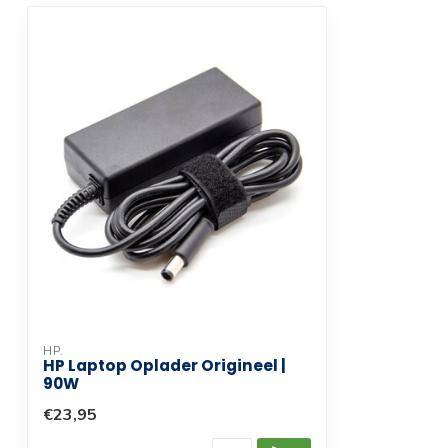
Kleur
Zwart
HP.
HP Laptop Oplader Origineel |
90W
€23,95