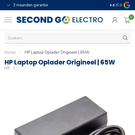
3 maanden garantie
Geld terug gar
4.6
/5.0
0
MENU
Home
/
HP Laptop Oplader Origineel | 65W
HP Laptop Oplader Origineel | 65W
HP.