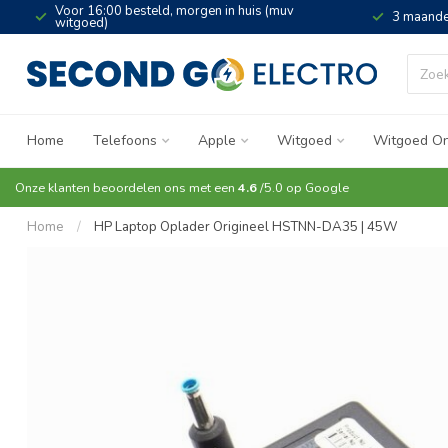
Voor 16:00 besteld, morgen in huis (muv
3 maande
witgoed)
Home
Telefoons
Apple
Witgoed
Witgoed On
Onze klanten beoordelen ons met een
4.6
/5.0 op
Google
Home
/
HP Laptop Oplader Origineel HSTNN-DA35 | 45W