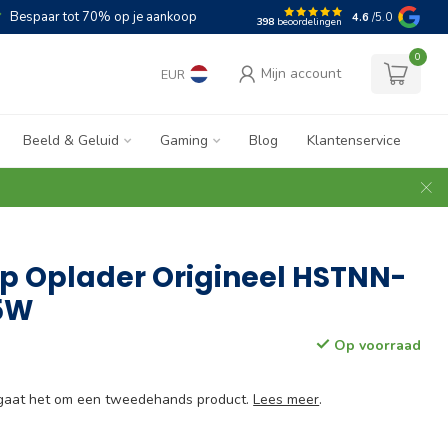
Bespaar tot 70% op je aankoop
4.6
/5.0
398
beoordelingen
0
Mijn account
EUR
Beeld & Geluid
Gaming
Blog
Klantenservice
p Oplader Origineel HSTNN-
45W
Op voorraad
e gaat het om een tweedehands product.
Lees meer
.