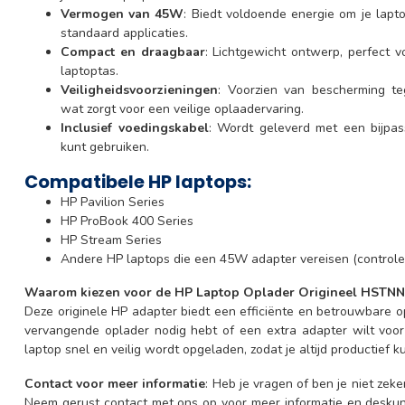
Vermogen van 45W
: Biedt voldoende energie om je laptop
standaard applicaties.
Compact en draagbaar
: Lichtgewicht ontwerp, perfect
laptoptas.
Veiligheidsvoorzieningen
: Voorzien van bescherming teg
wat zorgt voor een veilige oplaadervaring.
Inclusief voedingskabel
: Wordt geleverd met een bijpas
kunt gebruiken.
Compatibele HP laptops:
HP Pavilion Series
HP ProBook 400 Series
HP Stream Series
Andere HP laptops die een 45W adapter vereisen (controleer
Waarom kiezen voor de HP Laptop Oplader Origineel HSTN
Deze originele HP adapter biedt een efficiënte en betrouwbare o
vervangende oplader nodig hebt of een extra adapter wilt vo
laptop snel en veilig wordt opgeladen, zodat je altijd productief ku
Contact voor meer informatie
: Heb je vragen of ben je niet zek
Neem gerust contact met ons op voor meer informatie en deskund