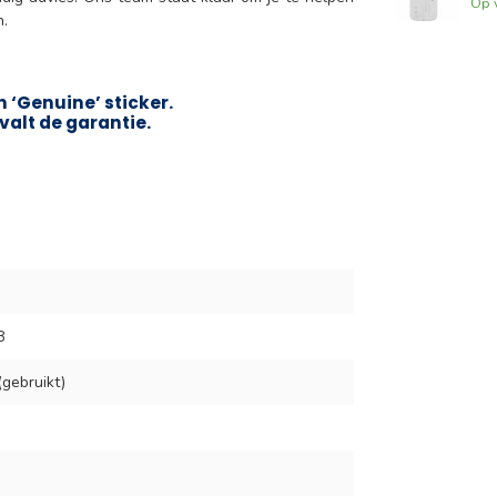
Op 
n.
 ‘Genuine’ sticker.
valt de garantie.
8
gebruikt)