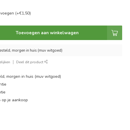
evoegen (+€1,50)
Toevoegen aan winkelwagen
esteld, morgen in huis (muv witgoed)
lijken
Deel dit product
ld, morgen in huis (muv witgoed)
ntie
tie
 op je aankoop