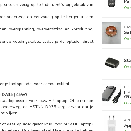
Par
 snel en veilig op te laden, zelfs bij gebruik van
Op 
 voor onderweg en eenvoudig op te bergen in een
CA
en overspanning, oververhitting en kortsluiting,
Sat
Op 
sende voedingskabel, zodat je de oplader direct
SC
Op 
 je laptopmodel voor compatibiliteit)
HP.
HP
N-DA35 | 45W?
65
plaadoplossing voor jouw HP laptop. Of je nu een
Op 
or onderweg, de HSTNN-DA35 zorgt ervoor dat je
nt blijven.
APP
er of deze oplader geschikt is voor jouw HP laptop?
Ap
ig advies. Ons team staat klaar om je te helpen