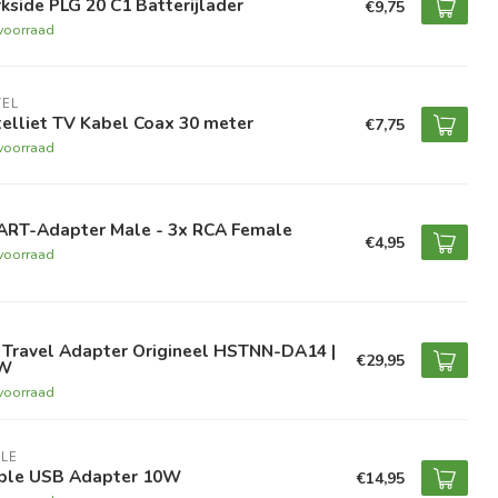
kside PLG 20 C1 Batterijlader
€9,75
voorraad
VEL
elliet TV Kabel Coax 30 meter
€7,75
voorraad
ART-Adapter Male - 3x RCA Female
€4,95
voorraad
 Travel Adapter Origineel HSTNN-DA14 |
€29,95
W
voorraad
LE
ple USB Adapter 10W
€14,95