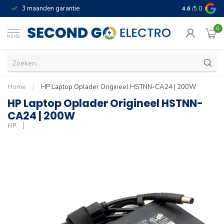
3 maanden garantie
Geld terug gar
4.6
/5.0
0
MENU
Home
/
HP Laptop Oplader Origineel HSTNN-CA24 | 200W
HP Laptop Oplader Origineel HSTNN-
CA24 | 200W
HP.