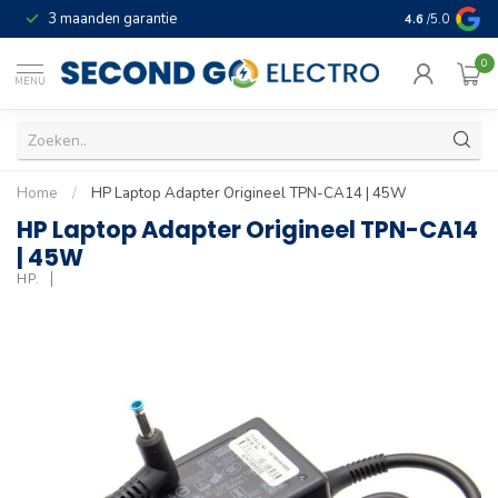
3 maanden garantie
Geld terug gar
4.6
/5.0
0
MENU
Home
/
HP Laptop Adapter Origineel TPN-CA14 | 45W
HP Laptop Adapter Origineel TPN-CA14
| 45W
HP.