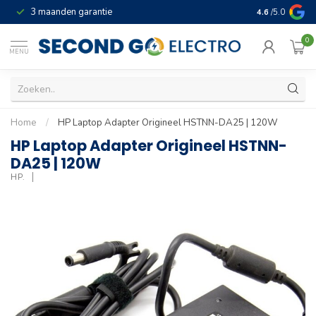
3 maanden garantie
Geld terug gar
4.6
/5.0
0
MENU
Home
/
HP Laptop Adapter Origineel HSTNN-DA25 | 120W
HP Laptop Adapter Origineel HSTNN-
DA25 | 120W
HP.