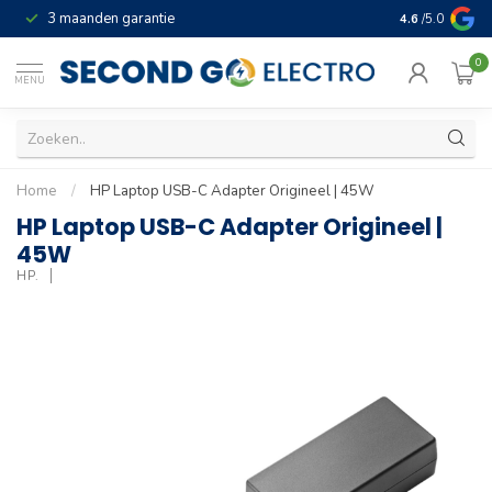
3 maanden garantie
Geld terug gar
4.6
/5.0
0
MENU
Home
/
HP Laptop USB-C Adapter Origineel | 45W
HP Laptop USB-C Adapter Origineel |
45W
HP.