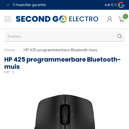
3 maanden garantie
Geld terug gar
4.6
/5.0
0
MENU
Home
/
HP 425 programmeerbare Bluetooth-muis
HP 425 programmeerbare Bluetooth-
muis
HP.