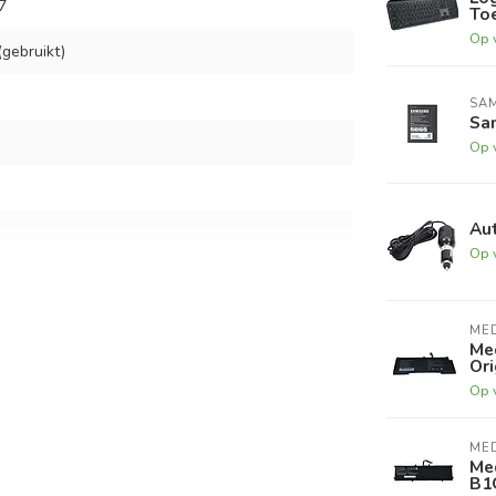
7
To
Op 
gebruikt)
SA
Sam
Op 
Aut
Op 
ME
Me
Ori
Op 
ME
Me
B1