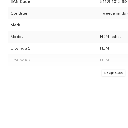
EAN Code
541281013369
Conditie
Tweedehands (
Merk
-
Model
HDMI kabel
Uiteinde 1
HDMI
Uiteinde 2
HDMI
Lengte
1.50 meter
Bekijk alles
Garantie termijn
3 maanden