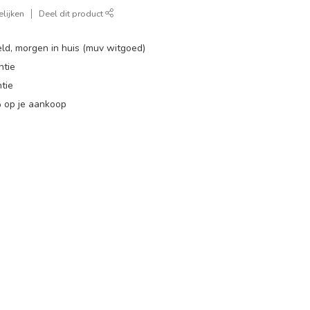
lijken
Deel dit product
ld, morgen in huis (muv witgoed)
ntie
tie
 op je aankoop