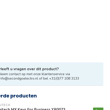
Heeft u vragen over dit product?
Neem contact op met onze klantenservice via
info@secondgoelectro.nl
of bel +31(0)77 208 3133
erde producten
GITECH
gitech MX Keys For Business YR0073