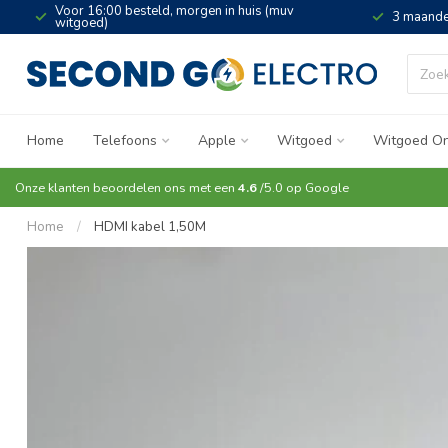
Voor 16:00 besteld, morgen in huis (muv
3 maande
witgoed)
Home
Telefoons
Apple
Witgoed
Witgoed On
Onze klanten beoordelen ons met een
4.6
/5.0 op
Google
Home
/
HDMI kabel 1,50M