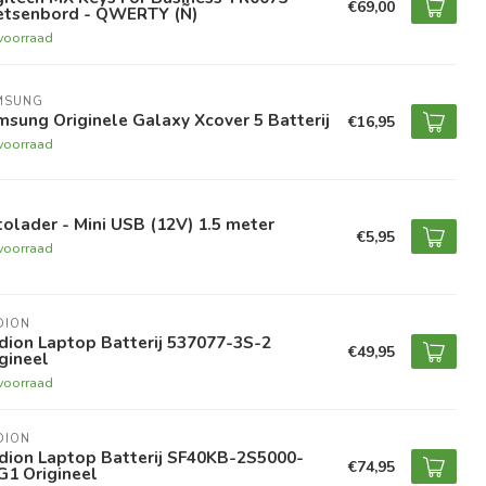
€69,00
etsenbord - QWERTY (Ñ)
voorraad
MSUNG
sung Originele Galaxy Xcover 5 Batterij
€16,95
voorraad
olader - Mini USB (12V) 1.5 meter
€5,95
voorraad
DION
dion Laptop Batterij 537077-3S-2
€49,95
gineel
voorraad
DION
dion Laptop Batterij SF40KB-2S5000-
€74,95
G1 Origineel