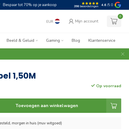
Bespaar tot 70% op je aankoop
4.6
/5.0
398
beoordelingen
0
Mijn account
EUR
Beeld & Geluid
Gaming
Blog
Klantenservice
el 1,50M
Op voorraad
Toevoegen aan winkelwagen
esteld, morgen in huis (muv witgoed)