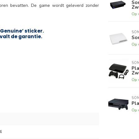
So
poren bevatten. De game wordt geleverd zonder
Zw
Op 
Genuine’ sticker.
SO
valt de garantie.
Son
Op 
SO
Pla
Zw
Op 
SO
Pla
Op 
4