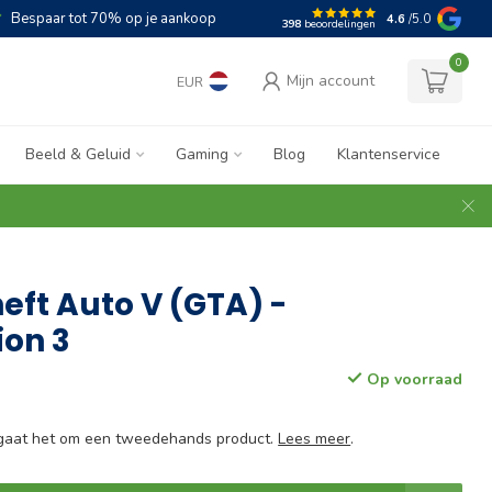
Bespaar tot 70% op je aankoop
4.6
/5.0
398
beoordelingen
0
Mijn account
EUR
Beeld & Geluid
Gaming
Blog
Klantenservice
eft Auto V (GTA) -
ion 3
Op voorraad
e gaat het om een tweedehands product.
Lees meer
.