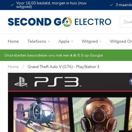
Voor 16:00 besteld, morgen in huis (muv
3 maande
witgoed)
Home
Telefoons
Apple
Witgoed
Witgoed On
Onze klanten beoordelen ons met een
4.6
/5.0 op
Google
Home
/
Grand Theft Auto V (GTA) - PlayStation 3