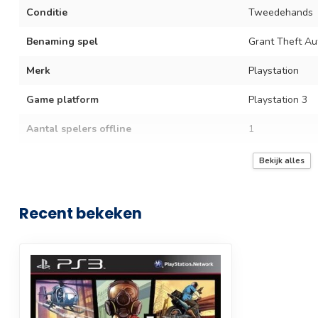
Conditie
Tweedehands
Benaming spel
Grant Theft Au
Merk
Playstation
Game platform
Playstation 3
Aantal spelers offline
1
Split screen
Bekijk alles
Online
Recent bekeken
Online co-op
Online abonnement vereist