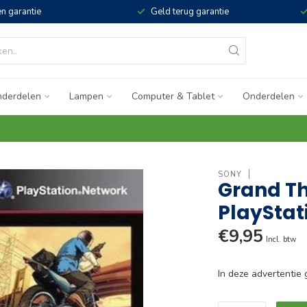
n garantie
Geld terug garantie
derdelen
Lampen
Computer & Tablet
Onderdelen
SONY
Grand Th
PlayStat
€9,95
Incl. btw
In deze advertenti