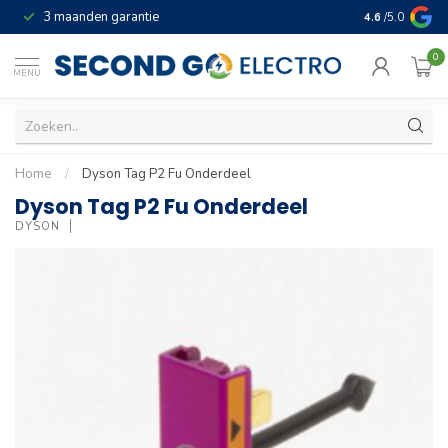
3 maanden garantie
Geld terug gar
4.6
/5.0
0
MENU
Home
/
Dyson Tag P2 Fu Onderdeel
Dyson Tag P2 Fu Onderdeel
DYSON