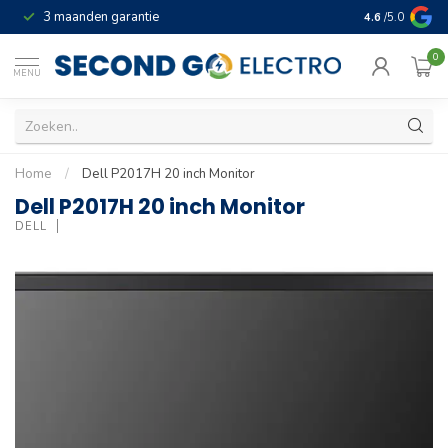
3 maanden garantie
Geld terug gar
4.6
/5.0
0
MENU
Home
/
Dell P2017H 20 inch Monitor
Dell P2017H 20 inch Monitor
DELL