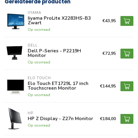
Gerelateerde producten
IIYAMA
Iiyama ProLite X2283HS-B3
€43,95
Zwart
Op voorraad
DELL
Dell P-Series - P2219H
€72,95
Monitor
Op voorraad
ELO TOUCH
Elo Touch ET1729L 17 inch
€144,95
Touchscreen Monitor
Op voorraad
HP.
HP Z Display - Z27n Monitor
€184,00
Op voorraad