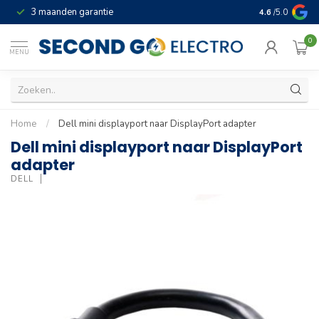
3 maanden garantie
Geld terug gar
4.6
/5.0
0
MENU
Home
/
Dell mini displayport naar DisplayPort adapter
Dell mini displayport naar DisplayPort
adapter
DELL