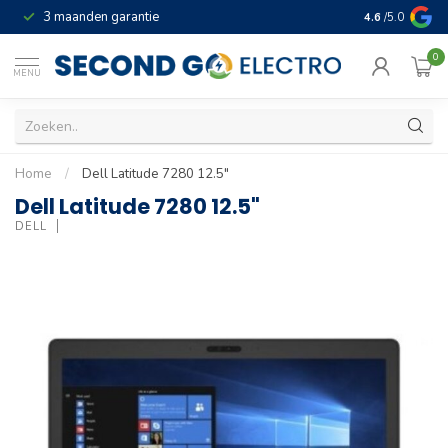
3 maanden garantie
Geld terug gar
4.6
/5.0
0
MENU
Home
/
Dell Latitude 7280 12.5"
Dell Latitude 7280 12.5"
DELL