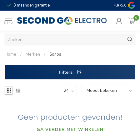
3 maanden garantie
Geld terug gar
4.6
/5.0
0
MENU
Home
/
Merken
/
Sonos
Filters
Geen producten gevonden!
GA VERDER MET WINKELEN