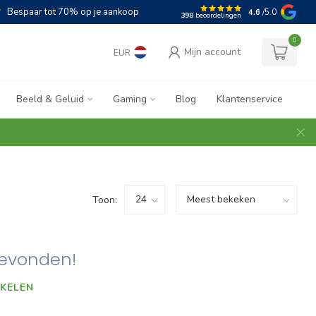
Bespaar tot 70% op je aankoop
4.6
/5.0
398
beoordelingen
0
Mijn account
EUR
Beeld & Geluid
Gaming
Blog
Klantenservice
Toon:
evonden!
KELEN