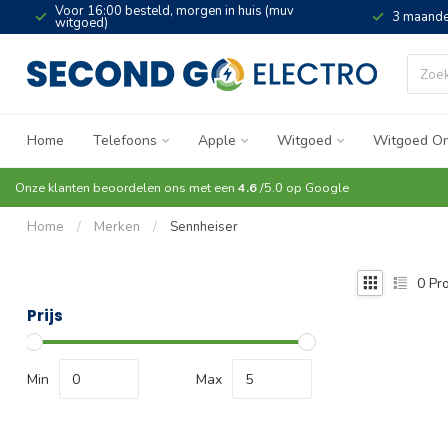
Voor 16:00 besteld, morgen in huis (muv
3 maande
witgoed)
Home
Telefoons
Apple
Witgoed
Witgoed On
Onze klanten beoordelen ons met een
4.6
/5.0 op
Google
Home
/
Merken
/
Sennheiser
0
Pro
Prijs
Min
Max