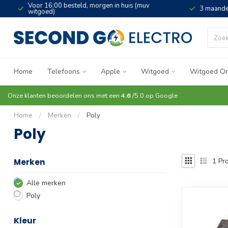
Voor 16:00 besteld, morgen in huis (muv
3 maande
witgoed)
Home
Telefoons
Apple
Witgoed
Witgoed On
Onze klanten beoordelen ons met een
4.6
/5.0 op
Google
Home
/
Merken
/
Poly
Poly
1
Pro
Merken
Alle merken
Poly
Kleur