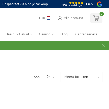
Bespaar tot 70% op je aankoop
4.6
/5.0
398
beoordelingen
0
Mijn account
EUR
Beeld & Geluid
Gaming
Blog
Klantenservice
Toon: