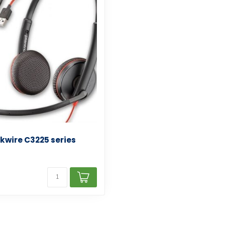
ckwire C3225 series
d