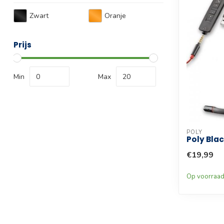
Zwart
Oranje
Prijs
Min
Max
POLY
Poly Bla
€19,99
Op voorraa