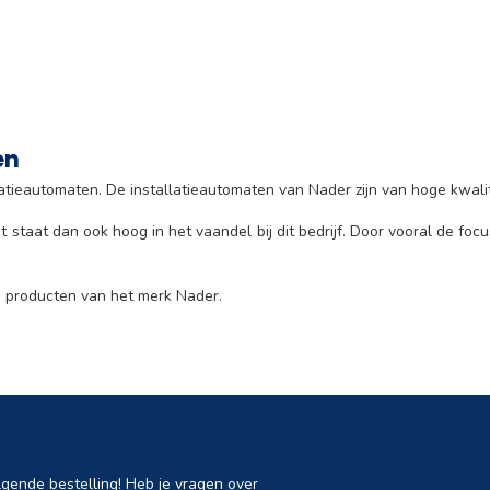
en
atieautomaten. De installatieautomaten van Nader zijn van hoge kwalit
 staat dan ook hoog in het vaandel bij dit bedrijf. Door vooral de foc
ij producten van het merk Nader.
lgende bestelling! Heb je vragen over