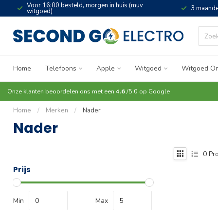
Voor 16:00 besteld, morgen in huis (muv
3 maande
witgoed)
Home
Telefoons
Apple
Witgoed
Witgoed On
Onze klanten beoordelen ons met een
4.6
/5.0 op
Google
Home
/
Merken
/
Nader
Nader
0
Pro
Prijs
Min
Max