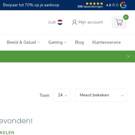
Bespaar tot 70% op je aankoop
4.6
/5.0
398
beoordelingen
0
Mijn account
EUR
Beeld & Geluid
Gaming
Blog
Klantenservice
Toon:
evonden!
KELEN