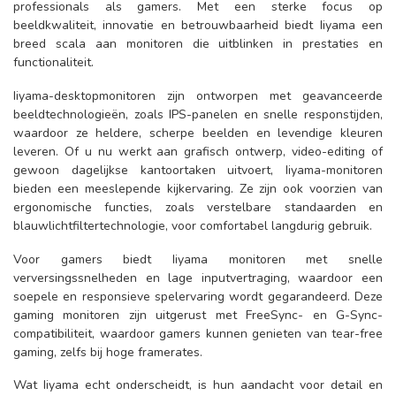
professionals als gamers. Met een sterke focus op
beeldkwaliteit, innovatie en betrouwbaarheid biedt Iiyama een
breed scala aan monitoren die uitblinken in prestaties en
functionaliteit.
Iiyama-desktopmonitoren zijn ontworpen met geavanceerde
beeldtechnologieën, zoals IPS-panelen en snelle responstijden,
waardoor ze heldere, scherpe beelden en levendige kleuren
leveren. Of u nu werkt aan grafisch ontwerp, video-editing of
gewoon dagelijkse kantoortaken uitvoert, Iiyama-monitoren
bieden een meeslepende kijkervaring. Ze zijn ook voorzien van
ergonomische functies, zoals verstelbare standaarden en
blauwlichtfiltertechnologie, voor comfortabel langdurig gebruik.
Voor gamers biedt Iiyama monitoren met snelle
verversingssnelheden en lage inputvertraging, waardoor een
soepele en responsieve spelervaring wordt gegarandeerd. Deze
gaming monitoren zijn uitgerust met FreeSync- en G-Sync-
compatibiliteit, waardoor gamers kunnen genieten van tear-free
gaming, zelfs bij hoge framerates.
Wat Iiyama echt onderscheidt, is hun aandacht voor detail en