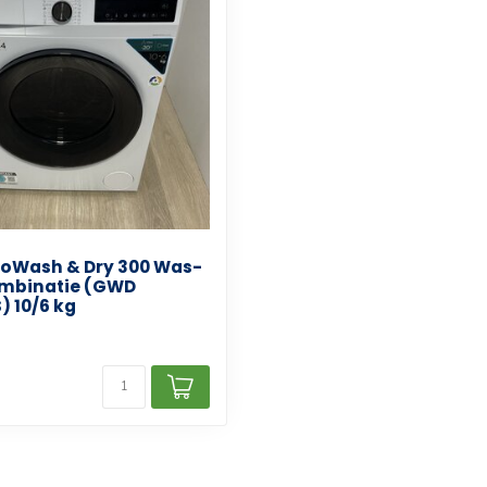
oWash & Dry 300 Was-
mbinatie (GWD
) 10/6 kg
d