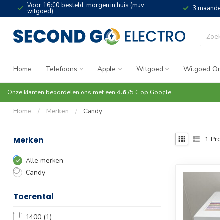
Voor 16:00 besteld, morgen in huis (muv
3 maande
witgoed)
Home
Telefoons
Apple
Witgoed
Witgoed On
Onze klanten beoordelen ons met een
4.6
/5.0 op
Google
Home
/
Merken
/
Candy
1
Pro
Merken
Alle merken
Candy
Toerental
1400
(1)