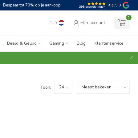
Bespaar tot 70% op je aankoop
4.6
/5.0
398
beoordelingen
0
Mijn account
EUR
Beeld & Geluid
Gaming
Blog
Klantenservice
Toon: