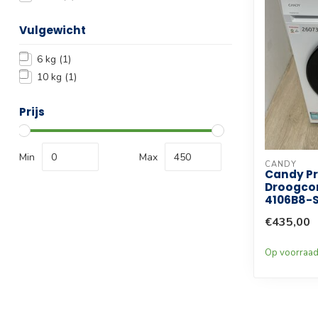
Vulgewicht
6 kg
(1)
10 kg
(1)
Prijs
Min
Max
CANDY
Candy Pr
Droogco
4106B8-S
€435,00
Op voorraa