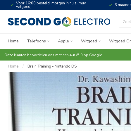
Voor 16:00 besteld, morgen in huis (muv
3 maande
witgoed)
Home
Telefoons
Apple
Witgoed
Witgoed On
Onze klanten beoordelen ons met een
4.6
/5.0 op
Google
Home
/
Brain Training - Nintendo DS