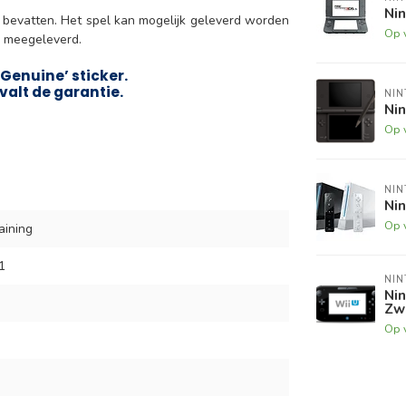
Nin
n bevatten. Het spel kan mogelijk geleverd worden
Op 
s meegeleverd.
Genuine’ sticker.
valt de garantie.
NI
Nin
Op 
NI
Ni
Op 
aining
1
NI
Ni
Zw
Op 