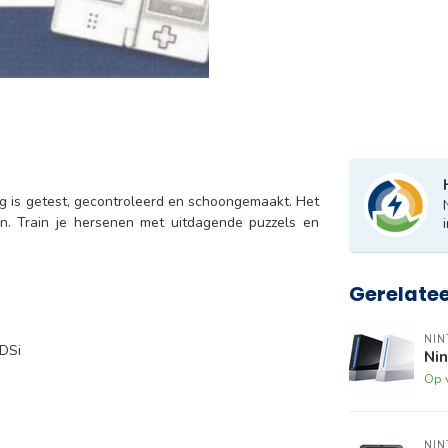
ig is getest, gecontroleerd en schoongemaakt. Het
en. Train je hersenen met uitdagende puzzels en
Gerelate
NI
 DSi
Ni
Op 
NI