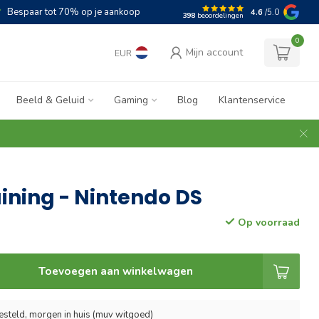
Bespaar tot 70% op je aankoop
4.6
/5.0
398
beoordelingen
0
Mijn account
EUR
Beeld & Geluid
Gaming
Blog
Klantenservice
aining - Nintendo DS
Op voorraad
Toevoegen aan winkelwagen
esteld, morgen in huis (muv witgoed)