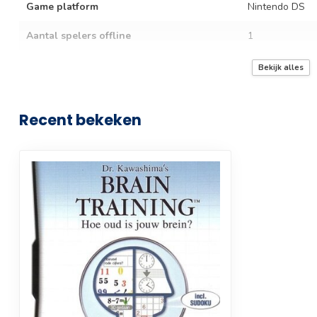
Game platform
Nintendo DS
Aantal spelers offline
1
Split screen
Bekijk alles
Online
Recent bekeken
Online co-op
Online abonnement vereist