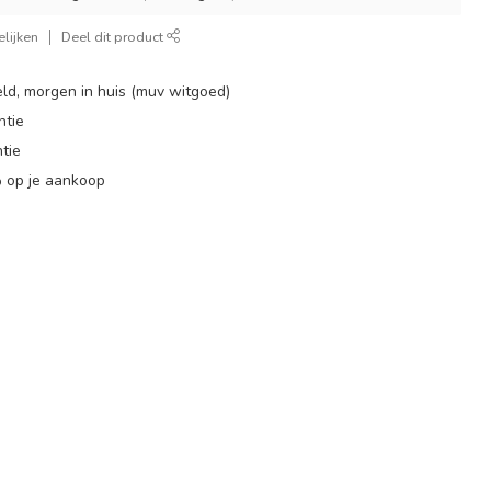
lijken
Deel dit product
ld, morgen in huis (muv witgoed)
ntie
tie
 op je aankoop