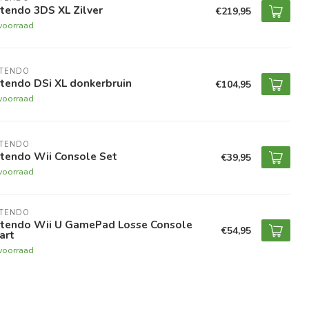
tendo 3DS XL Zilver
€219,95
voorraad
NTENDO
tendo DSi XL donkerbruin
€104,95
voorraad
NTENDO
ntendo Wii Console Set
€39,95
voorraad
NTENDO
ntendo Wii U GamePad Losse Console
€54,95
art
voorraad