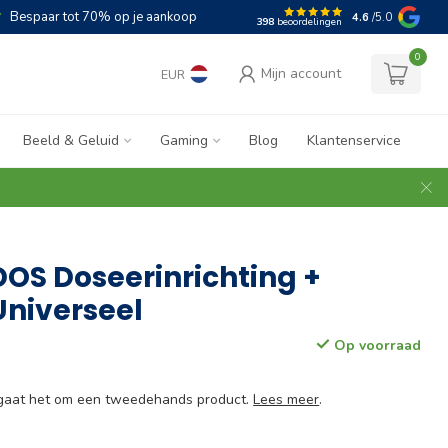
Bespaar tot 70% op je aankoop
4.6
/5.0
398
beoordelingen
0
Mijn account
EUR
Beeld & Geluid
Gaming
Blog
Klantenservice
DOS Doseerinrichting +
niverseel
Op voorraad
e gaat het om een tweedehands product.
Lees meer
.