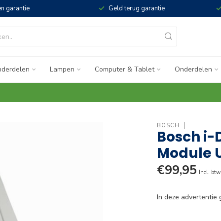
n garantie
Geld terug garantie
derdelen
Lampen
Computer & Tablet
Onderdelen
BOSCH
Bosch i-
Module U
€99,95
Incl. btw
In deze advertenti