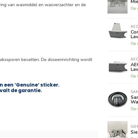
Mie
ring van wasmiddel en wasverzachter en de
Op 
AE
Con
La
Op 
ruikssporen bevatten. De doseerinrichting wordt
AE
AEG
La
Op 
 een ‘Genuine’ sticker.
valt de garantie.
SA
Sa
Was
Op 
SIE
Si