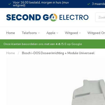
Voor 16:00 besteld, morgen in huis (muv
3 maande
witgoed)
Home
Telefoons
Apple
Witgoed
Witgoed On
Onze klanten beoordelen ons met een
4.6
/5.0 op
Google
Home
/
Bosch i-DOS Doseerinrichting + Module Universeel