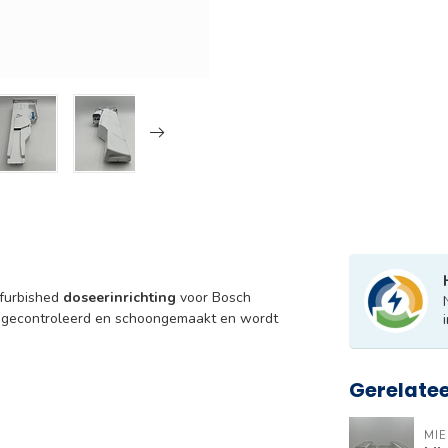
efurbished
doseerinrichting
voor Bosch
t, gecontroleerd en schoongemaakt en wordt
Gerelate
MIE