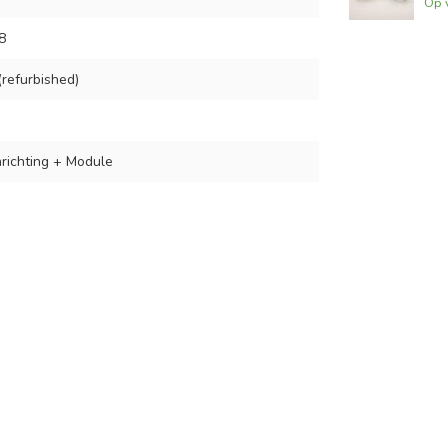
Op 
8
refurbished)
richting + Module