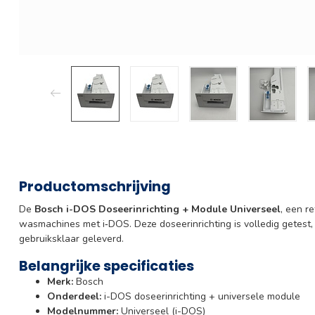
Productomschrijving
De
Bosch i-DOS Doseerinrichting + Module Universeel
, een r
wasmachines met i‑DOS. Deze doseerinrichting is volledig getes
gebruiksklaar geleverd.
Belangrijke specificaties
Merk:
Bosch
Onderdeel:
i-DOS doseerinrichting + universele module
Modelnummer:
Universeel (i-DOS)