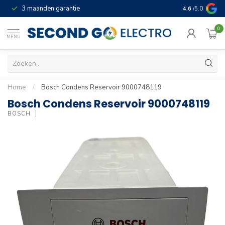
3 maanden garantie
Geld terug gar
4.6
/5.0
0
MENU
Home
/
Bosch Condens Reservoir 9000748119
Bosch Condens Reservoir 9000748119
BOSCH