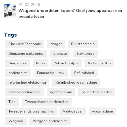
01-07-2026
Witgoed onderdelen kopen? Geef jouw apparaat een
tweede leven
Tags
Circulaire Economie
droger
Duurzaamheid
Duurzame elektronica
e-waste
Elektronica
Hergebruik
Kobo
Nikon Coolpix
Nintendo 3DS
onderdelen
Panasonic Lumix
Refurbished
refurbished elektronica
Refurbished wasmachine
Reserveonderdelen
right to repair
Second Go Electro
Tips
Tweedehands onderdelen
Tweedehands wasmachine
Vaatwasser
wasmachine
Witgoed
Witgoed onderdelen