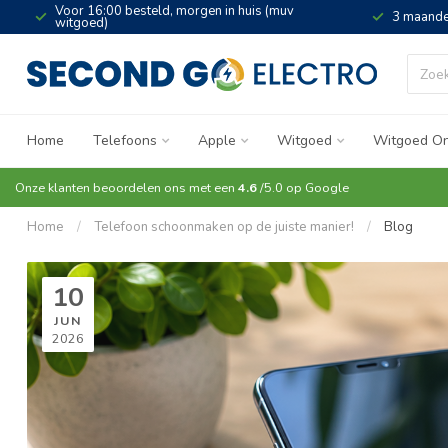
Voor 16:00 besteld, morgen in huis (muv
3 maande
witgoed)
Home
Telefoons
Apple
Witgoed
Witgoed On
Onze klanten beoordelen ons met een
4.6
/5.0 op
Google
Home
/
Telefoon schoonmaken op de juiste manier!
/
Blog
10
JUN
2026