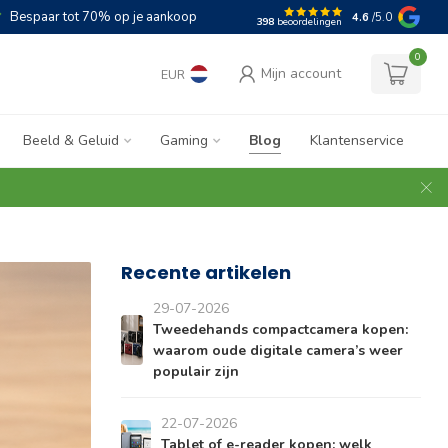
Bespaar tot 70% op je aankoop
4.6
/5.0
398
beoordelingen
0
Mijn account
EUR
Beeld & Geluid
Gaming
Blog
Klantenservice
Recente artikelen
29-07-2026
Tweedehands compactcamera kopen:
waarom oude digitale camera’s weer
populair zijn
22-07-2026
Tablet of e-reader kopen: welk