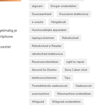
digicam
Droger onderdelen
Duurzaamheid
Duurzame elektronica
e-waste
Hergebruik
gelmatig je
Huishoudelijke apparaten
artphone.
laptopschermen
Refurbished
Refurbished e-Reader
toestel
refurbished elektronica
Reserveonderdelen
right to repair
Second Go Electro
Sony Cyber-shot
telefoonschermen
Tips
Tweedehands vaatwasser
Vaatwasser
wasmachine
Wasmachine onderdelen
Witgoed
Witgoed onderdelen