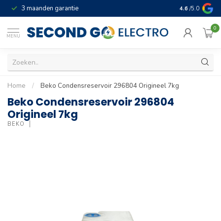
3 maanden garantie
Geld terug gar
4.6
/5.0
0
MENU
Home
/
Beko Condensreservoir 296804 Origineel 7kg
Beko Condensreservoir 296804
Origineel 7kg
BEKO