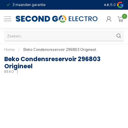
3 maanden garantie
Geld terug gar
4.6
/5.0
0
MENU
Home
/
Beko Condensreservoir 296803 Origineel
Beko Condensreservoir 296803
Origineel
BEKO