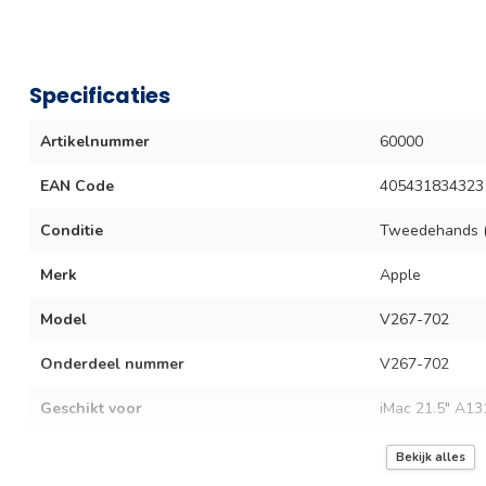
Specificaties
Artikelnummer
60000
EAN Code
405431834323
Conditie
Tweedehands (
Merk
Apple
Model
V267-702
Onderdeel nummer
V267-702
Geschikt voor
iMac 21.5″ A13
Garantie termijn
3 maanden
Bekijk alles