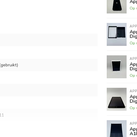
App
Op 
APP
App
Di
Op 
APP
App
gebruikt)
Di
Op 
APP
App
Di
Op 
11
APP
Ap
A1