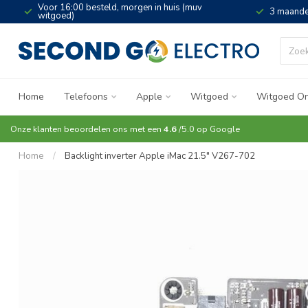
Voor 16:00 besteld, morgen in huis (muv
3 maande
witgoed)
Home
Telefoons
Apple
Witgoed
Witgoed On
Onze klanten beoordelen ons met een
4.6
/5.0 op
Google
Home
/
Backlight inverter Apple iMac 21.5" V267-702