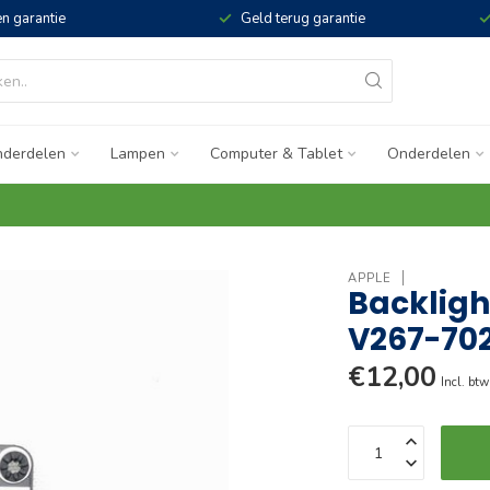
n garantie
Geld terug garantie
derdelen
Lampen
Computer & Tablet
Onderdelen
APPLE
Backligh
V267-70
€12,00
Incl. btw