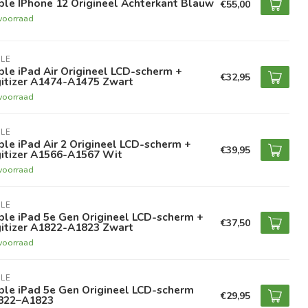
le IPhone 12 Origineel Achterkant Blauw
€55,00
voorraad
LE
le iPad Air Origineel LCD-scherm +
€32,95
gitizer A1474-A1475 Zwart
voorraad
LE
le iPad Air 2 Origineel LCD-scherm +
€39,95
gitizer A1566-A1567 Wit
voorraad
LE
le iPad 5e Gen Origineel LCD-scherm +
€37,50
gitizer A1822-A1823 Zwart
voorraad
LE
ple iPad 5e Gen Origineel LCD-scherm
€29,95
822–A1823