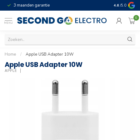
3 maanden garantie
Geld terug gar
4.6
/5.0
0
MENU
Home
/
Apple USB Adapter 10W
Apple USB Adapter 10W
APPLE