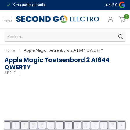
3 maanden garantie
Geld terug gar
4.6
/5.0
0
MENU
Home
/
Apple Magic Toetsenbord 2 A1644 QWERTY
Apple Magic Toetsenbord 2 A1644
QWERTY
APPLE