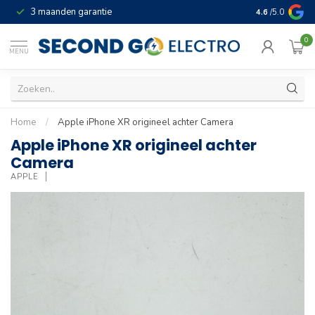
3 maanden garantie
Geld terug gar
4.6
/5.0
0
MENU
Home
/
Apple iPhone XR origineel achter Camera
Apple iPhone XR origineel achter
Camera
APPLE