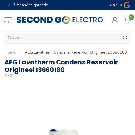
3 maanden garantie
Geld terug gar
4.6
/5.0
0
MENU
Home
/
AEG Lavatherm Condens Reservoir Origineel 13660180
AEG Lavatherm Condens Reservoir
Origineel 13660180
AEG