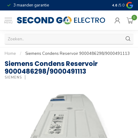
3 maanden garantie
Geld terug gar
4.6
/5.0
0
MENU
Home
/
Siemens Condens Reservoir 9000486298/9000491113
Siemens Condens Reservoir
9000486298/9000491113
SIEMENS