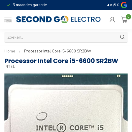
3 maanden garantie
Geld terug gar
4.6
/5.0
0
MENU
Home
/
Processor Intel Core i5-6600 SR2BW
Processor Intel Core i5-6600 SR2BW
INTEL