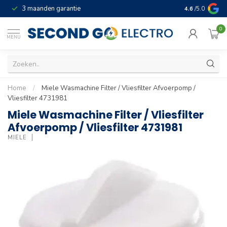
3 maanden garantie
Geld terug gar
4.6
/5.0
0
MENU
Home
/
Miele Wasmachine Filter / Vliesfilter Afvoerpomp /
Vliesfilter 4731981
Miele Wasmachine Filter / Vliesfilter
Afvoerpomp / Vliesfilter 4731981
MIELE