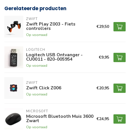
Gerelateerde producten
ZWIFT
Zwift Play Z003 - Fiets
€29,50
controllers
Op voorraad
LOGITECH
Logitech USB Ontvanger -
€9,95
CU0011 - 820-005954
Op voorraad
ZWIFT
Zwift Click Z006
€20,95
Op voorraad
MICROSOFT
Microsoft Bluetooth Muis 3600
€24,95
Zwart
Op voorraad