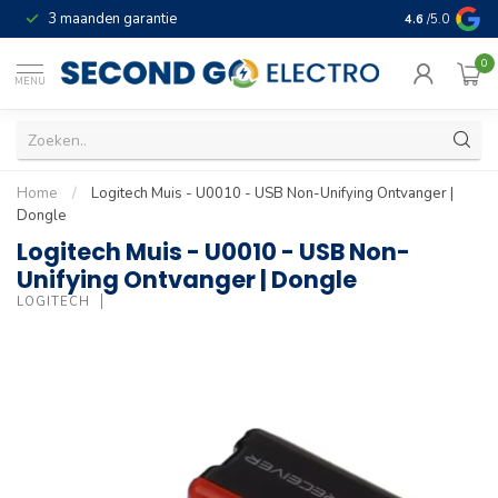
3 maanden garantie
Geld terug gar
4.6
/5.0
0
MENU
Home
/
Logitech Muis - U0010 - USB Non-Unifying Ontvanger |
Dongle
Logitech Muis - U0010 - USB Non-
Unifying Ontvanger | Dongle
LOGITECH