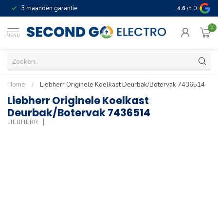
3 maanden garantie
Geld terug gar
4.6
/5.0
0
MENU
Home
/
Liebherr Originele Koelkast Deurbak/Botervak 7436514
Liebherr Originele Koelkast
Deurbak/Botervak 7436514
LIEBHERR