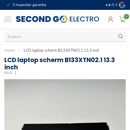
3 maanden garantie
Geld terug gar
4.6
/5.0
0
MENU
Home
/
LCD laptop scherm B133XTN02.1 13.3 inch
LCD laptop scherm B133XTN02.1 13.3
inch
AUO