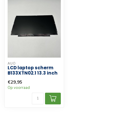
AUO
LCD laptop scherm
B133XTN02.1 13.3 inch
€29,95
Op voorraad