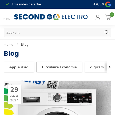
3 maanden garantie
Geld terug gar
4.6
/5.0
0
MENU
Home
/
Blog
Blog
Apple iPad
Circulaire Economie
digicam
29
AUG
2024