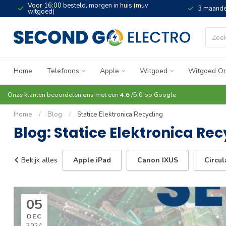
Voor 16:00 besteld, morgen in huis (muv
3 maande
witgoed)
Home
Telefoons
Apple
Witgoed
Witgoed On
Onze klanten beoordelen ons met een
4.6
/5.0 op
Google
Home
/
Blog
/
Statice Elektronica Recycling
Blog: Statice Elektronica Rec
Bekijk alles
Apple iPad
Canon IXUS
Circul
05
DEC
2024