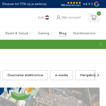
Bespaar tot 70% op je aankoop
4.6
/5.0
398
beoordelingen
0
Mijn account
EUR
Beeld & Geluid
Gaming
Blog
Klantenservice
Duurzame elektronica
e-waste
Hergebruik