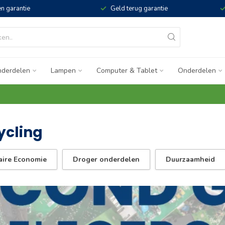
n garantie
Geld terug garantie
derdelen
Lampen
Computer & Tablet
Onderdelen
ycling
aire Economie
Droger onderdelen
Duurzaamheid