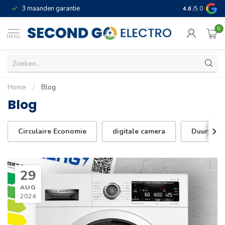
3 maanden garantie
Geld terug gar
4.6
/5.0
0
MENU
Home
/
Blog
Blog
Circulaire Economie
digitale camera
Duurzaam
29
AUG
2024