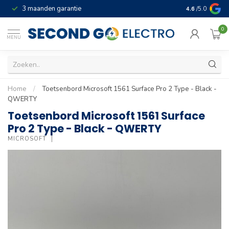
3 maanden garantie
Geld terug gar
4.6
/5.0
0
MENU
Home
/
Toetsenbord Microsoft 1561 Surface Pro 2 Type - Black -
QWERTY
Toetsenbord Microsoft 1561 Surface
Pro 2 Type - Black - QWERTY
MICROSOFT