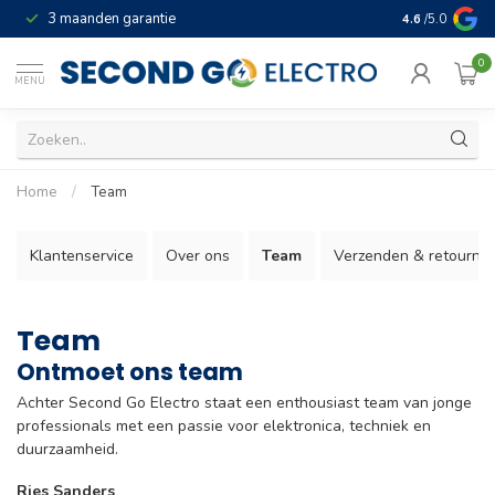
3 maanden garantie
Geld terug gar
4.6
/5.0
0
MENU
Home
/
Team
Klantenservice
Over ons
Team
Verzenden & retourne
Team
Ontmoet ons team
Achter Second Go Electro staat een enthousiast team van jonge
professionals met een passie voor elektronica, techniek en
duurzaamheid.
Ries Sanders