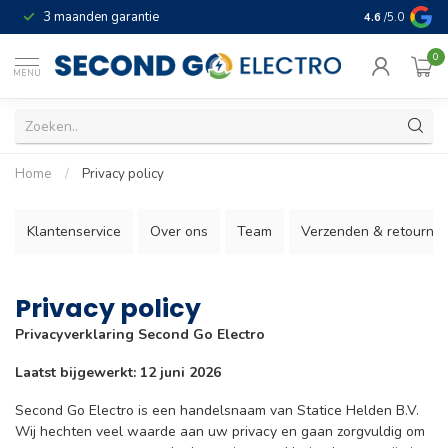
3 maanden garantie
Geld terug gar
4.6
/5.0
0
MENU
Home
/
Privacy policy
Klantenservice
Over ons
Team
Verzenden & retourne
Privacy policy
Privacyverklaring Second Go Electro
Laatst bijgewerkt: 12 juni 2026
Second Go Electro is een handelsnaam van Statice Helden B.V.
Wij hechten veel waarde aan uw privacy en gaan zorgvuldig om