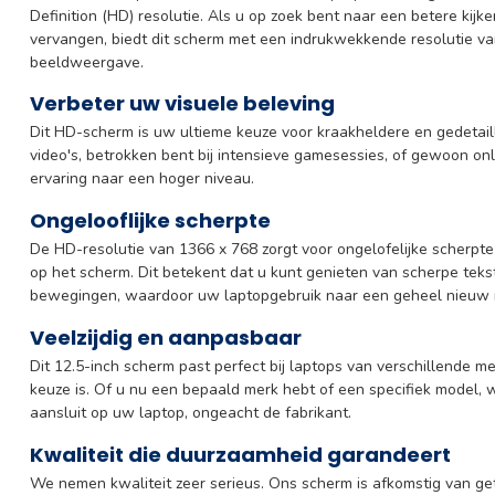
Definition (HD) resolutie. Als u op zoek bent naar een betere kijk
vervangen, biedt dit scherm met een indrukwekkende resolutie va
beeldweergave.
Verbeter uw visuele beleving
Dit HD-scherm is uw ultieme keuze voor kraakheldere en gedetaill
video's, betrokken bent bij intensieve gamesessies, of gewoon onlin
ervaring naar een hoger niveau.
Ongelooflijke scherpte
De HD-resolutie van 1366 x 768 zorgt voor ongelofelijke scherpte
op het scherm. Dit betekent dat u kunt genieten van scherpe teks
bewegingen, waardoor uw laptopgebruik naar een geheel nieuw n
Veelzijdig en aanpasbaar
Dit 12.5-inch scherm past perfect bij laptops van verschillende m
keuze is. Of u nu een bepaald merk hebt of een specifiek model,
aansluit op uw laptop, ongeacht de fabrikant.
Kwaliteit die duurzaamheid garandeert
We nemen kwaliteit zeer serieus. Ons scherm is afkomstig van ge