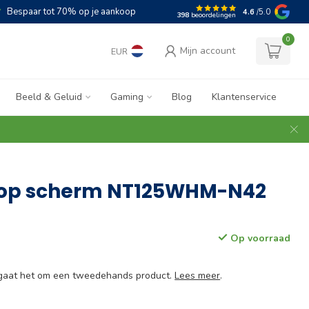
Bespaar tot 70% op je aankoop
4.6
/5.0
398
beoordelingen
0
Mijn account
EUR
Beeld & Geluid
Gaming
Blog
Klantenservice
top scherm NT125WHM-N42
Op voorraad
e gaat het om een tweedehands product.
Lees meer
.