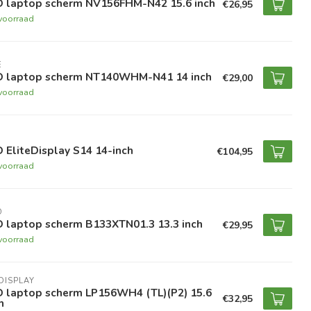
D laptop scherm NV156FHM-N42 15.6 inch
€26,95
voorraad
E
D laptop scherm NT140WHM-N41 14 inch
€29,00
voorraad
 EliteDisplay S14 14-inch
€104,95
voorraad
O
D laptop scherm B133XTN01.3 13.3 inch
€29,95
voorraad
DISPLAY
D laptop scherm LP156WH4 (TL)(P2) 15.6
€32,95
h