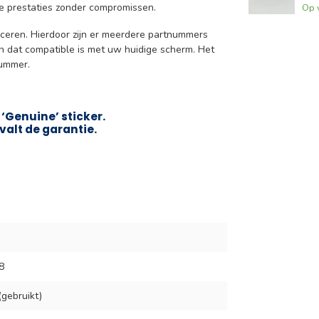
ge prestaties zonder compromissen.
Op 
uceren. Hierdoor zijn er meerdere partnummers
en dat compatible is met uw huidige scherm. Het
nummer.
‘Genuine’ sticker.
valt de garantie.
8
gebruikt)