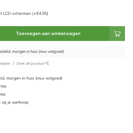
t LCD-schermen (+€4,95)
Toevoegen aan winkelwagen
esteld, morgen in huis (muv witgoed)
lijken
Deel dit product
ld, morgen in huis (muv witgoed)
ntie
tie
 op je aankoop