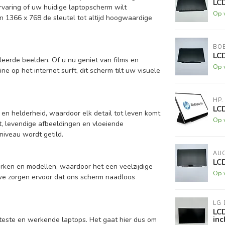
LC
ervaring of uw huidige laptopscherm wilt
Op 
n 1366 x 768 de sleutel tot altijd hoogwaardige
BO
LC
eerde beelden. Of u nu geniet van films en
Op 
e op het internet surft, dit scherm tilt uw visuele
HP.
LCD
 en helderheid, waardoor elk detail tot leven komt
Op 
t, levendige afbeeldingen en vloeiende
iveau wordt getild.
AU
LC
erken en modellen, waardoor het een veelzijdige
Op 
 we zorgen ervoor dat ons scherm naadloos
LG 
LC
inc
teste en werkende laptops. Het gaat hier dus om