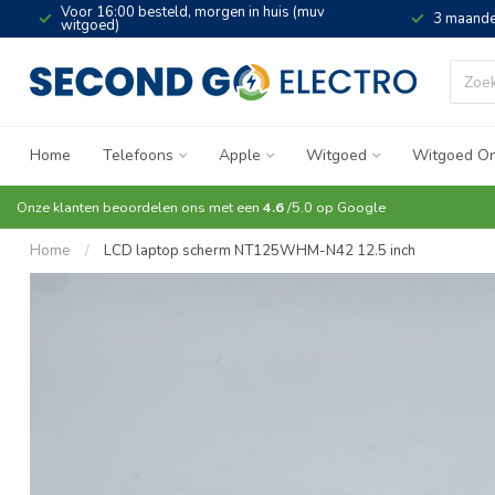
Voor 16:00 besteld, morgen in huis (muv
3 maande
witgoed)
Home
Telefoons
Apple
Witgoed
Witgoed On
Onze klanten beoordelen ons met een
4.6
/5.0 op
Google
Home
/
LCD laptop scherm NT125WHM-N42 12.5 inch