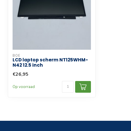
Compatibele productlijn
Laptop
Garantie termijn
3 maanden
BOE
LCD laptop scherm NT125WHM-
N42 12.5 inch
€26,95
Op voorraad